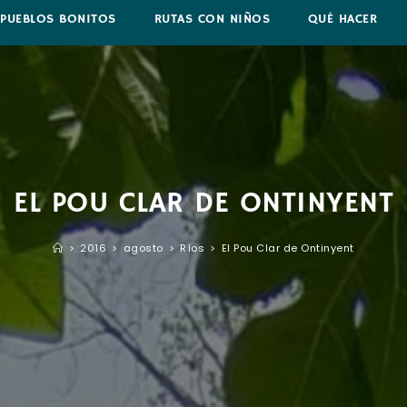
PUEBLOS BONITOS
RUTAS CON NIÑOS
QUÉ HACER
EL POU CLAR DE ONTINYENT
>
2016
>
agosto
>
Ríos
>
El Pou Clar de Ontinyent