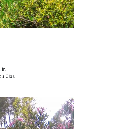
 ir.
ou Clar.