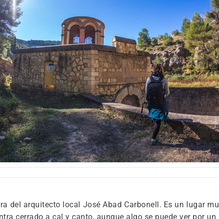
bra del arquitecto local José Abad Carbonell. Es un lugar m
ra cerrado a cal y canto, aunque algo se puede ver por un a