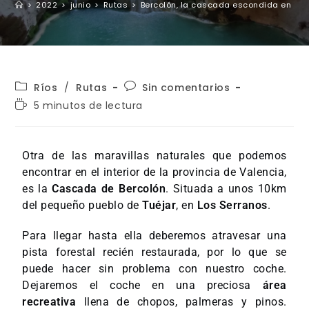
>
2022
>
junio
>
Rutas
>
Bercolón, la cascada escondida en un
Ríos
/
Rutas
Sin comentarios
5 minutos de lectura
Otra de las maravillas naturales que podemos
encontrar en el interior de la provincia de Valencia,
es la
Cascada de Bercolón
. Situada a unos 10km
del pequeño pueblo de
Tuéjar
, en
Los Serranos
.
Para llegar hasta ella deberemos atravesar una
pista forestal recién restaurada, por lo que se
puede hacer sin problema con nuestro coche.
Dejaremos el coche en una preciosa
área
recreativa
llena de chopos, palmeras y pinos.