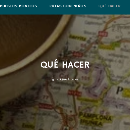
PUEBLOS BONITOS
RUTAS CON NIÑOS
QUÉ HACER
QUÉ HACER
>
Qué hacer