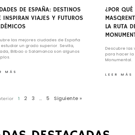
DADES DE ESPAÑA: DESTINOS
¿POR QUÉ 
 INSPIRAN VIAJES Y FUTUROS
MASQRENT
ADÉMICOS
LA RUTA D
MONUMENT
ubre las mejores ciudades de España
estudiar un grado superior. Sevilla,
Descubre las 
ada, Bilbao o Salamanca son algunos
para hacer la
plos.
Monumental.
R MÁS
LEER MÁS
2
3
5
Siguiente »
nterior
1
…