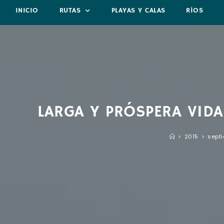
INICIO
RUTAS
PLAYAS Y CALAS
RÍOS
LARGA Y PRÓSPERA VIDA
>
2015
>
sept