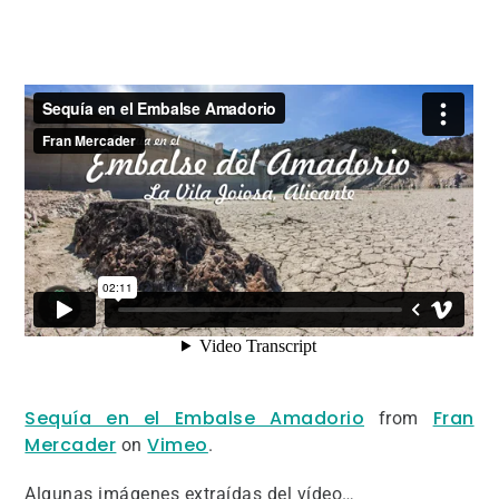
Sequía en el Embalse Amadorio
Fran
from
Mercader
Vimeo
on
.
Algunas imágenes extraídas del vídeo…