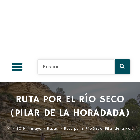
RUTA POR EL RÍO SECO
(PILAR DE LA HORADADA)
>
2019
>
mayo
>
Rutas
>
Ruta por el Río Seco (Pilar de la Horad