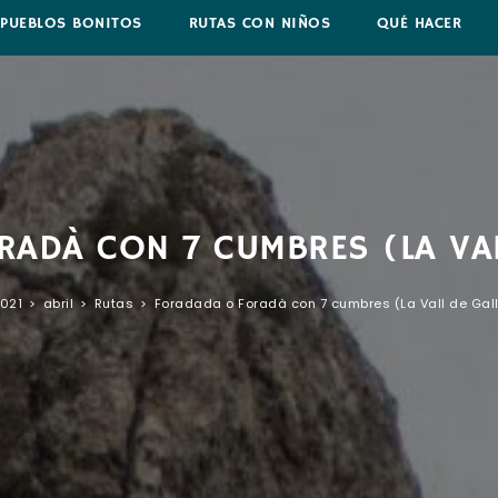
PUEBLOS BONITOS
RUTAS CON NIÑOS
QUÉ HACER
ADÀ CON 7 CUMBRES (LA VAL
021
>
abril
>
Rutas
>
Foradada o Foradà con 7 cumbres (La Vall de Gall