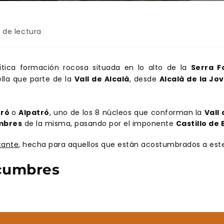
 de lectura
ítica formación rocosa situada en lo alto de la
Serra F
lla que parte de la
Vall de Alcalà
, desde
Alcalà de la Jo
tró
o
Alpatró
, uno de los 8 núcleos que conforman la
Vall
mbres
de la misma, pasando por el imponente
Castillo de 
tante
, hecha para aquellos que están acostumbrados a este
 cumbres