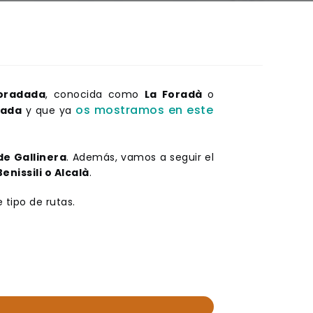
oradada
, conocida como
La Foradà
o
os mostramos en este
vada
y que ya
 de Gallinera
. Además, vamos a seguir el
Benissili o Alcalà
.
 tipo de rutas.