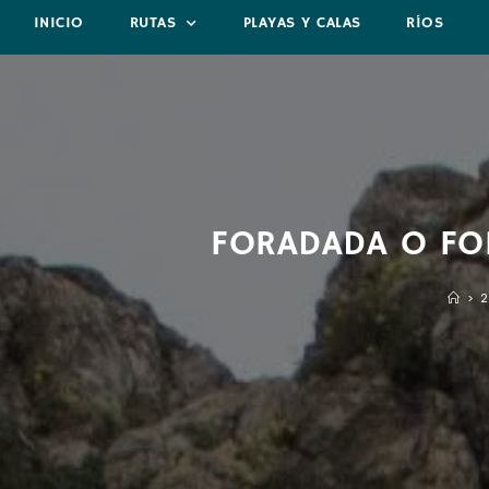
INICIO
RUTAS
PLAYAS Y CALAS
RÍOS
FORADADA O FOR
>
2