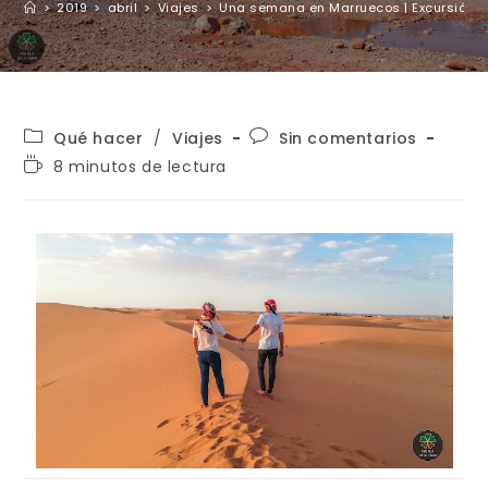
>
2019
>
abril
>
Viajes
>
Una semana en Marruecos | Excursión al
Qué hacer
/
Viajes
Sin comentarios
8 minutos de lectura