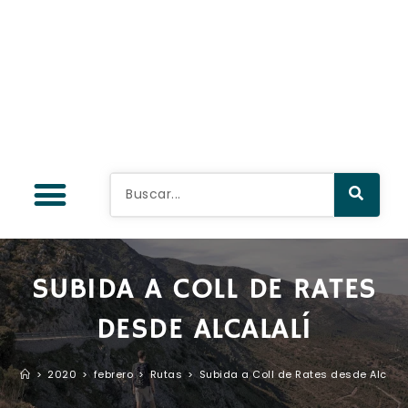
SUBIDA A COLL DE RATES
DESDE ALCALALÍ
>
2020
>
febrero
>
Rutas
>
Subida a Coll de Rates desde Alcalal