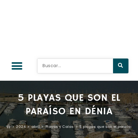
5 PLAYAS QUE SON EL
PARAÍSO EN DÉNIA
>
2024
>
abril
>
Playas y Calas
>
5 playas que son el paraíso e