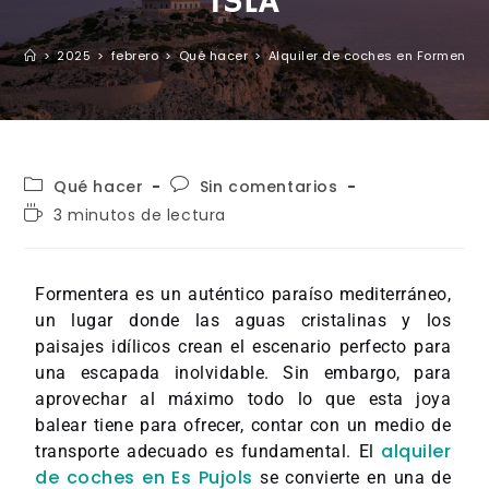
ISLA
>
2025
>
febrero
>
Qué hacer
>
Alquiler de coches en Formentera
Qué hacer
Sin comentarios
3 minutos de lectura
Formentera es un auténtico paraíso mediterráneo,
un lugar donde las aguas cristalinas y los
paisajes idílicos crean el escenario perfecto para
una escapada inolvidable. Sin embargo, para
aprovechar al máximo todo lo que esta joya
balear tiene para ofrecer, contar con un medio de
alquiler
transporte adecuado es fundamental. El
de coches en Es Pujols
se convierte en una de