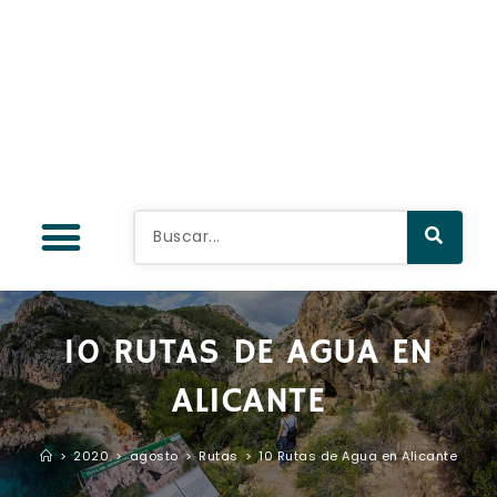
10 RUTAS DE AGUA EN
ALICANTE
>
2020
>
agosto
>
Rutas
>
10 Rutas de Agua en Alicante