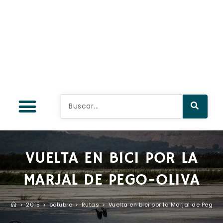
VUELTA EN BICI POR LA
MARJAL DE PEGO-OLIVA
>
2015
>
octubre
>
Rutas
>
Vuelta en bici por la Marjal de Pego-