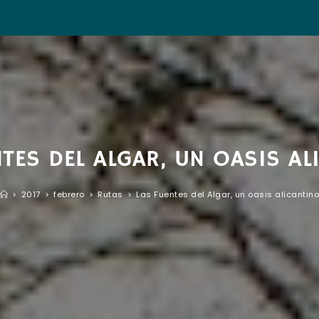
NTES DEL ALGAR, UN OASIS AL
>
2017
>
febrero
>
Rutas
>
Las Fuentes del Algar, un oasis alicantin