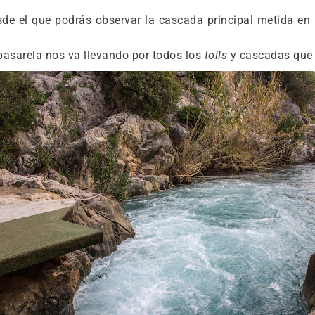
sde el que podrás observar la cascada principal metida en 
pasarela nos va llevando por todos los
tolls
y cascadas que 