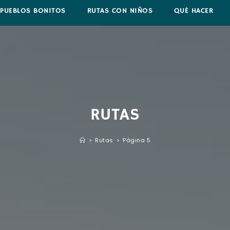
PUEBLOS BONITOS
RUTAS CON NIÑOS
QUÉ HACER
RUTAS
>
Rutas
>
Página 5